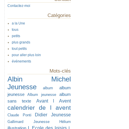
Contactez-moi
Catégories
a la Une
tous
petits
plus grands
tout petits
pour aller plus loin
événements
Mots-clés
Albin Michel
Jeunesse
album
album
jeunesse
album
Album jeunesse
Avant l Avent
sans texte
calendrier de l avent
Didier Jeunesse
Claude Ponti
Gallimard Jeunesse
Hélium
L Ecole des loisirs
illustration
L