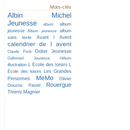
Mots-clés
Albin Michel
Jeunesse
album
album
jeunesse
album
Album jeunesse
Avant l Avent
sans texte
calendrier de l avent
Didier Jeunesse
Claude Ponti
Gallimard Jeunesse
Hélium
L Ecole des loisirs
illustration
L
Les Grandes
École des loisirs
MeMo
Personnes
Olivier
Rouergue
Douzou
Pastel
Thierry Magnier