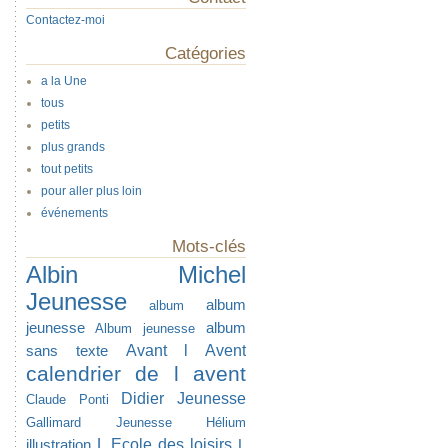
Contactez-moi
Catégories
a la Une
tous
petits
plus grands
tout petits
pour aller plus loin
événements
Mots-clés
Albin Michel
Jeunesse
album
album
jeunesse
album
Album jeunesse
Avant l Avent
sans texte
calendrier de l avent
Didier Jeunesse
Claude Ponti
Gallimard Jeunesse
Hélium
L Ecole des loisirs
illustration
L