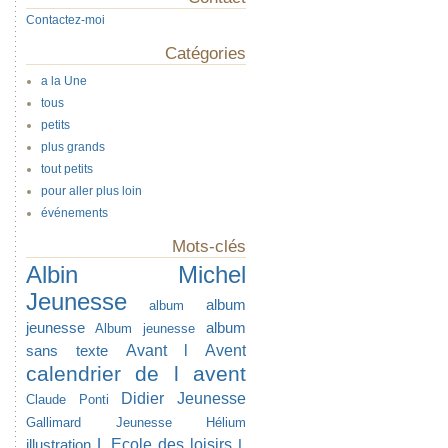
Contactez-moi
Catégories
a la Une
tous
petits
plus grands
tout petits
pour aller plus loin
événements
Mots-clés
Albin Michel
Jeunesse
album
album
jeunesse
album
Album jeunesse
Avant l Avent
sans texte
calendrier de l avent
Didier Jeunesse
Claude Ponti
Gallimard Jeunesse
Hélium
L Ecole des loisirs
illustration
L